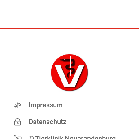

Impressum
~
Datenschutz
l
© Tierklinik Neubrandenburg